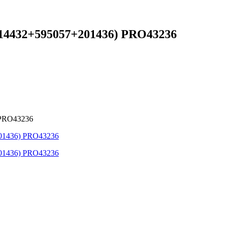
214432+595057+201436) PRO43236
 PRO43236