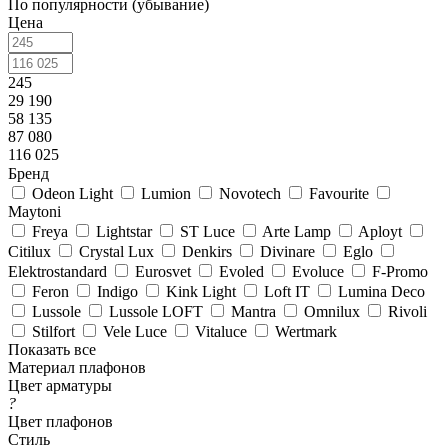
По популярности (убывание)
Цена
245
29 190
58 135
87 080
116 025
Бренд
Odeon Light
Lumion
Novotech
Favourite
Maytoni
Freya
Lightstar
ST Luce
Arte Lamp
Aployt
Citilux
Crystal Lux
Denkirs
Divinare
Eglo
Elektrostandard
Eurosvet
Evoled
Evoluce
F-Promo
Feron
Indigo
Kink Light
Loft IT
Lumina Deco
Lussole
Lussole LOFT
Mantra
Omnilux
Rivoli
Stilfort
Vele Luce
Vitaluce
Wertmark
Показать все
Материал плафонов
Цвет арматуры
?
Цвет плафонов
Стиль