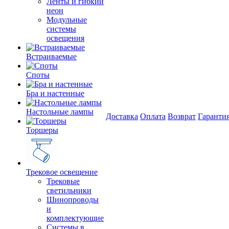
Ленты и гибкий
неон
Модульные
системы
освещения
Встраиваемые
Споты
Бра и настенные
Настольные лампы
Доставка
Оплата
Возврат
Гаранти
Торшеры
Трековое освещение
Трековые
светильники
Шинопроводы
и
комплектующие
Системы в