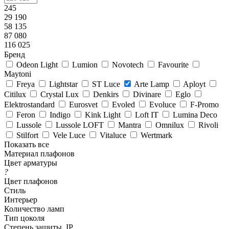
245
29 190
58 135
87 080
116 025
Бренд
Odeon Light
Lumion
Novotech
Favourite
Maytoni
Freya
Lightstar
ST Luce
Arte Lamp
Aployt
Citilux
Crystal Lux
Denkirs
Divinare
Eglo
Elektrostandard
Eurosvet
Evoled
Evoluce
F-Promo
Feron
Indigo
Kink Light
Loft IT
Lumina Deco
Lussole
Lussole LOFT
Mantra
Omnilux
Rivoli
Stilfort
Vele Luce
Vitaluce
Wertmark
Показать все
Материал плафонов
Цвет арматуры
?
Цвет плафонов
Стиль
Интерьер
Количество ламп
Тип цоколя
Степень защиты, IP