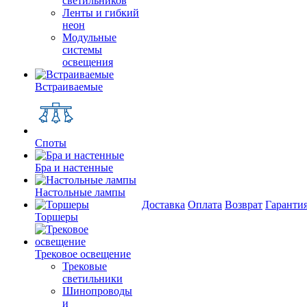
светильников
Ленты и гибкий
неон
Модульные
системы
освещения
Встраиваемые
Споты
Бра и настенные
Настольные лампы
Доставка
Оплата
Возврат
Гаранти
Торшеры
Трековое освещение
Трековые
светильники
Шинопроводы
и