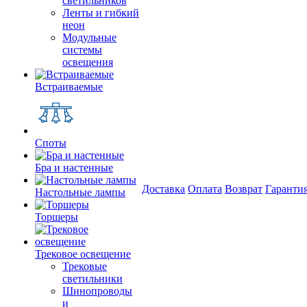
светильников
Ленты и гибкий
неон
Модульные
системы
освещения
Встраиваемые
Споты
Бра и настенные
Доставка
Оплата
Возврат
Гаранти
Настольные лампы
Торшеры
Трековое освещение
Трековые
светильники
Шинопроводы
и