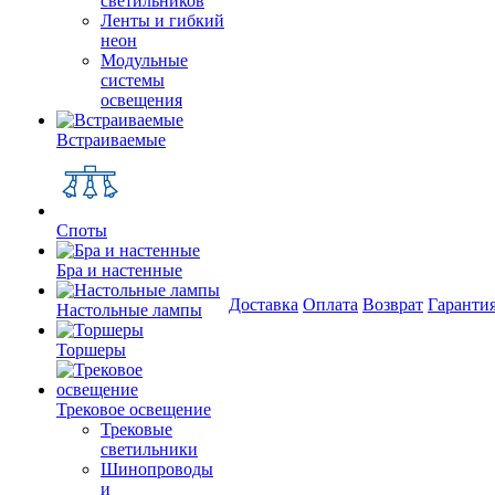
светильников
Ленты и гибкий
неон
Модульные
системы
освещения
Встраиваемые
Споты
Бра и настенные
Доставка
Оплата
Возврат
Гаранти
Настольные лампы
Торшеры
Трековое освещение
Трековые
светильники
Шинопроводы
и