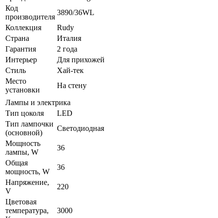
Код
3890/36WL
производителя
Коллекция
Rudy
Страна
Италия
Гарантия
2 года
Интерьер
Для прихожей
Стиль
Хай-тек
Место
На стену
установки
Лампы и электрика
Тип цоколя
LED
Тип лампочки
Светодиодная
(основной)
Мощность
36
лампы, W
Общая
36
мощность, W
Напряжение,
220
V
Цветовая
температура,
3000