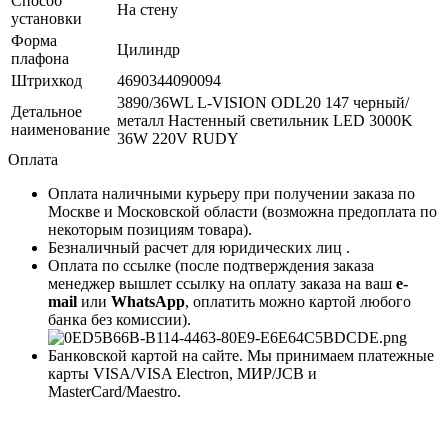
Способ
На стену
установки
Форма
Цилиндр
плафона
Штрихкод
4690344090094
3890/36WL L-VISION ODL20 147 черный/
Детальное
металл Настенный светильник LED 3000K
наименование
36W 220V RUDY
Оплата
Оплата наличными курьеру при получении заказа по
Москве и Московской области (возможна предоплата по
некоторым позициям товара).
Безналичный расчет для юридических лиц .
Оплата по ссылке (после подтверждения заказа
менеджер вышлет ссылку на оплату заказа на ваш
e-
mail
или
WhatsApp
, оплатить можно картой любого
банка без комиссии).
Банковской картой на сайте. Мы принимаем платежные
карты VISA/VISA Electron, МИР/JCB и
MasterCard/Maestro.