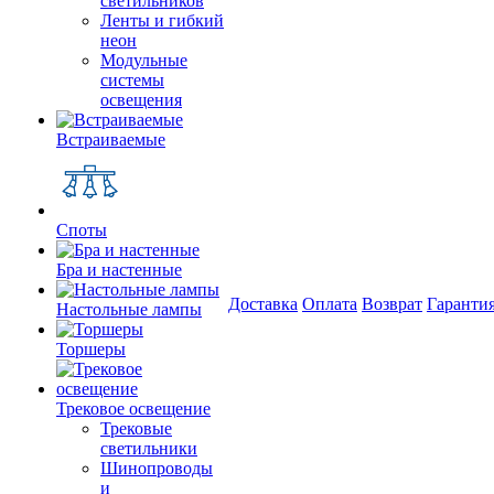
светильников
Ленты и гибкий
неон
Модульные
системы
освещения
Встраиваемые
Споты
Бра и настенные
Доставка
Оплата
Возврат
Гаранти
Настольные лампы
Торшеры
Трековое освещение
Трековые
светильники
Шинопроводы
и