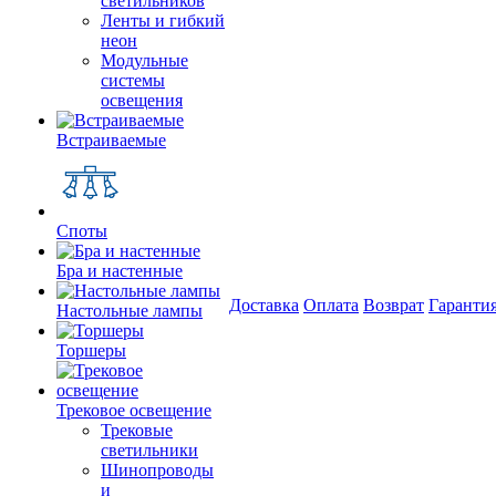
светильников
Ленты и гибкий
неон
Модульные
системы
освещения
Встраиваемые
Споты
Бра и настенные
Доставка
Оплата
Возврат
Гаранти
Настольные лампы
Торшеры
Трековое освещение
Трековые
светильники
Шинопроводы
и