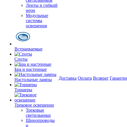
светильников
Ленты и гибкий
неон
Модульные
системы
освещения
Встраиваемые
Споты
Бра и настенные
Доставка
Оплата
Возврат
Гаранти
Настольные лампы
Торшеры
Трековое освещение
Трековые
светильники
Шинопроводы
и