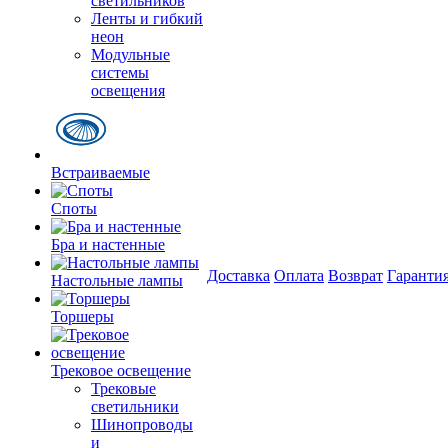
светильников
Ленты и гибкий
неон
Модульные
системы
освещения
Встраиваемые
Споты
Бра и настенные
Доставка
Оплата
Возврат
Гаранти
Настольные лампы
Торшеры
Трековое освещение
Трековые
светильники
Шинопроводы
и