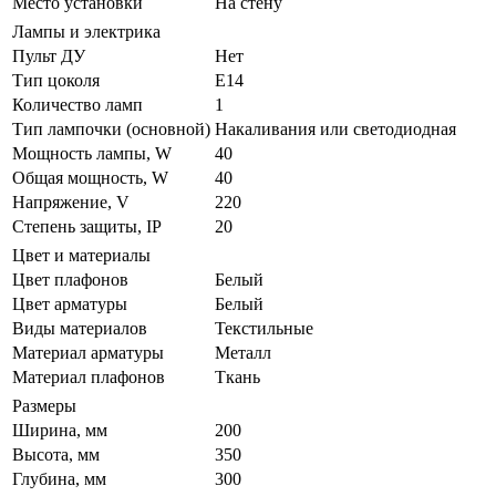
Место установки
На стену
Лампы и электрика
Пульт ДУ
Нет
Тип цоколя
E14
Количество ламп
1
Тип лампочки (основной)
Накаливания или светодиодная
Мощность лампы, W
40
Общая мощность, W
40
Напряжение, V
220
Степень защиты, IP
20
Цвет и материалы
Цвет плафонов
Белый
Цвет арматуры
Белый
Виды материалов
Текстильные
Материал арматуры
Металл
Материал плафонов
Ткань
Размеры
Ширина, мм
200
Высота, мм
350
Глубина, мм
300