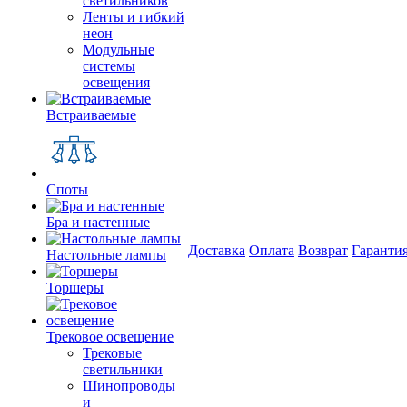
светильников
Ленты и гибкий
неон
Модульные
системы
освещения
Встраиваемые
Споты
Бра и настенные
Доставка
Оплата
Возврат
Гаранти
Настольные лампы
Торшеры
Трековое освещение
Трековые
светильники
Шинопроводы
и