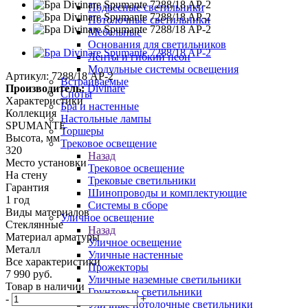
Подвесные светильники
Потолочные светильники
Мебельные
Основания для светильников
Ленты и гибкий неон
Модульные системы освещения
Артикул:
7288/18 AP-2
Встраиваемые
Производитель:
Divinare
Споты
Характеристики
Бра и настенные
Коллекция
Настольные лампы
SPUMANTE
Торшеры
Высота, мм
Трековое освещение
320
Назад
Место установки
Трековое освещение
На стену
Трековые светильники
Гарантия
Шинопроводы и комплектующие
1 год
Системы в сборе
Виды материалов
Уличное освещение
Стеклянные
Назад
Материал арматуры
Уличное освещение
Металл
Уличные настенные
Все характеристики
Прожекторы
7 990
руб.
Уличные наземные светильники
Товар в наличии
Грунтовые светильники
-
+
Уличные потолочные светильники