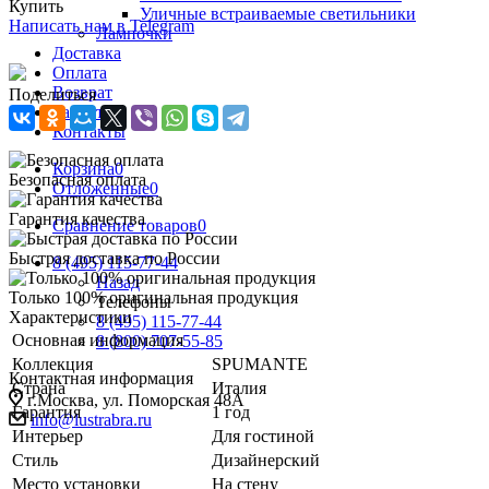
Купить
Уличные встраиваемые светильники
Написать нам в Telegram
Лампочки
Доставка
Оплата
Возврат
Поделиться
Гарантия
Контакты
Корзина
0
Безопасная оплата
Отложенные
0
Гарантия качества
Сравнение товаров
0
Быстрая доставка по России
8 (495) 115-77-44
Назад
Только 100% оригинальная продукция
Телефоны
Характеристики
8 (495) 115-77-44
Основная информация
8 (800) 707-55-85
Коллекция
SPUMANTE
Контактная информация
Страна
Италия
г.Москва, ул. Поморская 48А
Гарантия
1 год
info@lustrabra.ru
Интерьер
Для гостиной
Стиль
Дизайнерский
Место установки
На стену