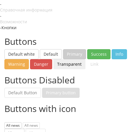
-
Справочная информация
-
Возможности
-
Кнопки
Buttons
Default white
Default
Primary
Success
Info
Warning
Danger
Transparent
Link
Buttons Disabled
Default Button
Primary button
Buttons with icon
All news
All news