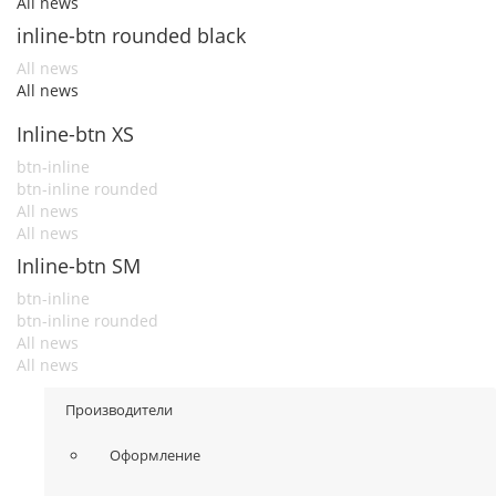
All news
inline-btn rounded black
All news
All news
Inline-btn XS
btn-inline
btn-inline rounded
All news
All news
Inline-btn SM
btn-inline
btn-inline rounded
All news
All news
Производители
Оформление