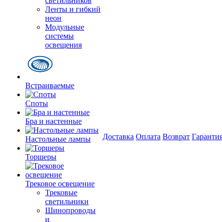
светильников
Ленты и гибкий
неон
Модульные
системы
освещения
Встраиваемые
Споты
Бра и настенные
Доставка
Оплата
Возврат
Гаранти
Настольные лампы
Торшеры
Трековое освещение
Трековые
светильники
Шинопроводы
и