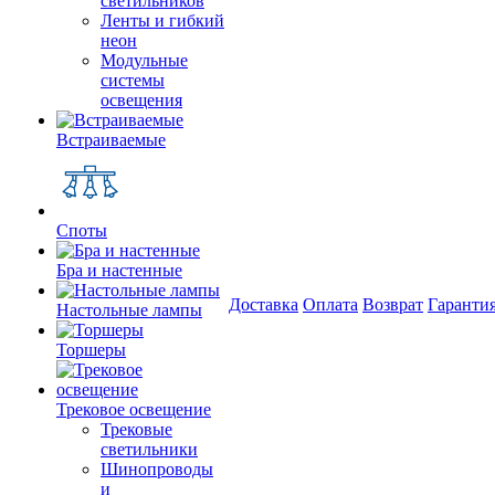
светильников
Ленты и гибкий
неон
Модульные
системы
освещения
Встраиваемые
Споты
Бра и настенные
Доставка
Оплата
Возврат
Гаранти
Настольные лампы
Торшеры
Трековое освещение
Трековые
светильники
Шинопроводы
и