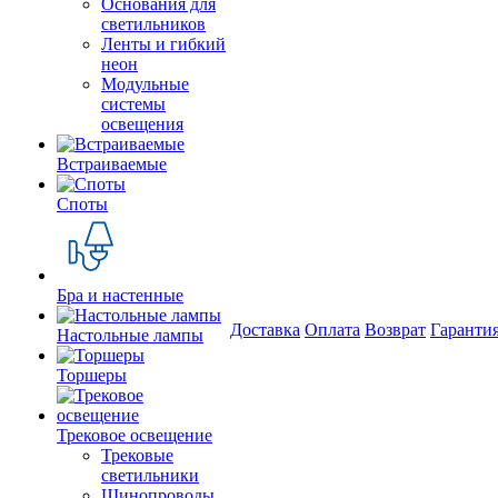
Основания для
светильников
Ленты и гибкий
неон
Модульные
системы
освещения
Встраиваемые
Споты
Бра и настенные
Доставка
Оплата
Возврат
Гаранти
Настольные лампы
Торшеры
Трековое освещение
Трековые
светильники
Шинопроводы