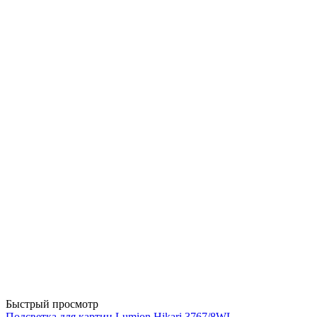
Быстрый просмотр
Подсветка для картин Lumion Hikari 3767/8WL