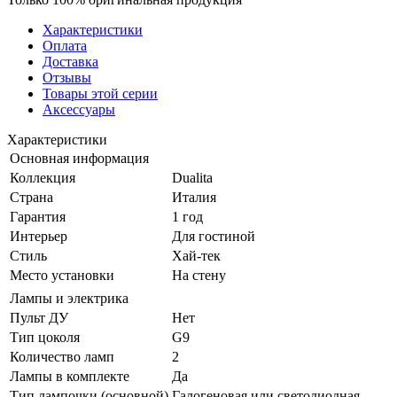
Характеристики
Оплата
Доставка
Отзывы
Товары этой серии
Аксессуары
Характеристики
Основная информация
Коллекция
Dualita
Страна
Италия
Гарантия
1 год
Интерьер
Для гостиной
Стиль
Хай-тек
Место установки
На стену
Лампы и электрика
Пульт ДУ
Нет
Тип цоколя
G9
Количество ламп
2
Лампы в комплекте
Да
Тип лампочки (основной)
Галогеновая или светодиодная