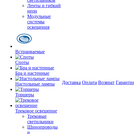
светильников
Ленты и гибкий
неон
Модульные
системы
освещения
Встраиваемые
Споты
Бра и настенные
Доставка
Оплата
Возврат
Гаранти
Настольные лампы
Торшеры
Трековое освещение
Трековые
светильники
Шинопроводы
и