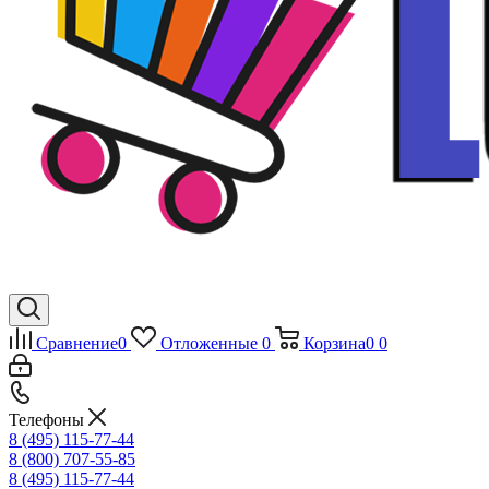
Сравнение
0
Отложенные
0
Корзина
0
0
Телефоны
8 (495) 115-77-44
8 (800) 707-55-85
8 (495) 115-77-44